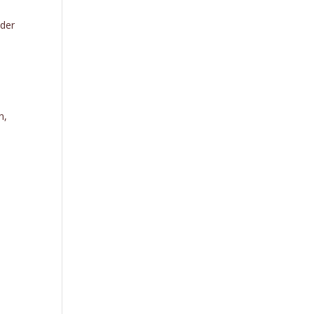
 der
n,